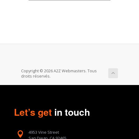
Copyright © 2026 A2Z Webmasters. Tous
droits réservés.
Let’s get
in touch
4953 Vine Street

San Diego, CA 92465