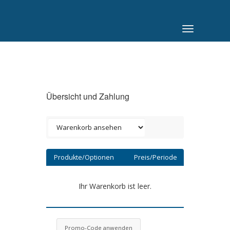
Navigation
ein-/ausble
Übersicht und Zahlung
Produkte/Optionen
Preis/Periode
Ihr Warenkorb ist leer.
Promo-Code anwenden