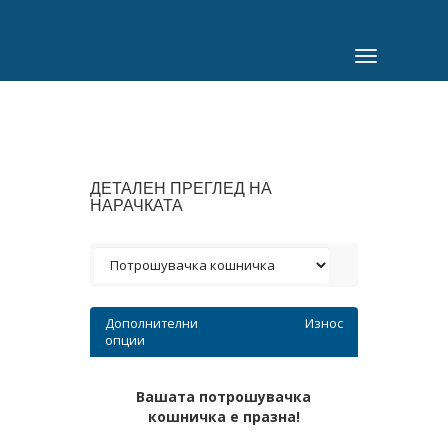
Toggle
navigation
ДЕТАЛЕН ПРЕГЛЕД НА
НАРАЧКАТА
Дополнителни
Износ
опции
Вашата потрошувачка
кошничка е празна!