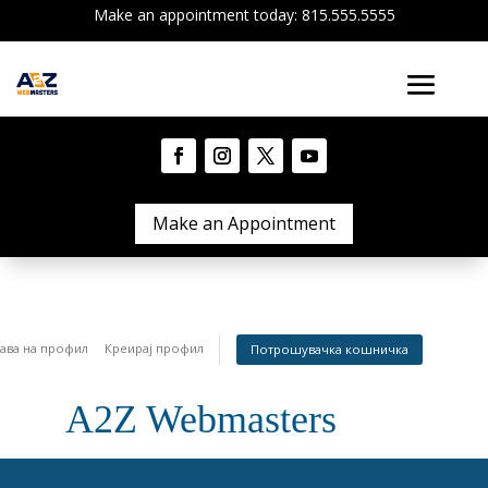
Make an appointment today: 815.555.5555
Make an Appointment
јава на профил
Креирај профил
Потрошувачка кошничка
A2Z Webmasters